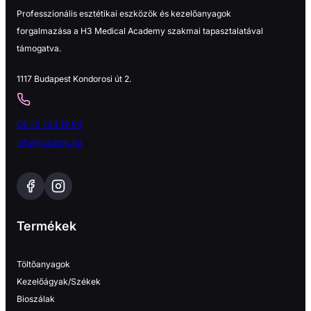
Professzionális esztétikai eszközök és kezelőanyagok
forgalmazása a H3 Medical Academy szakmai tapasztalatával
támogatva.
1117 Budapest Kondorosi út 2.
06 70 733 19 94
info@h3shop.hu
Termékek
Töltőanyagok
Kezelőágyak/Székek
Bioszálak