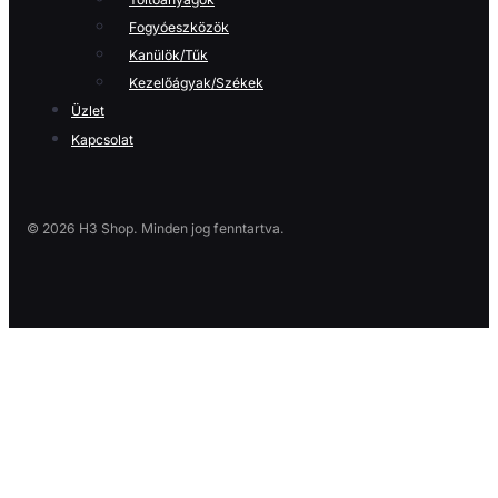
Fogyóeszközök
Kanülök/Tűk
Kezelőágyak/Székek
Üzlet
Kapcsolat
© 2026 H3 Shop. Minden jog fenntartva.