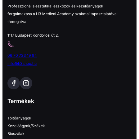
Professzionális esztétikai eszközök és kezelőanyagok
forgalmazása a H3 Medical Academy szakmai tapasztalatával
támogatva.
1117 Budapest Kondorosi út 2.
06 70 733 19 94
info@h3shop.hu
Termékek
Töltőanyagok
Kezelőágyak/Székek
Bioszálak