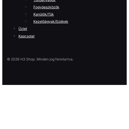
Fogyóeszközök
Kanülök/Tűk
Kezelőágyak/Székek
Üzlet
Kapcsolat
© 2026 H3 Shop. Minden jog fenntartva.