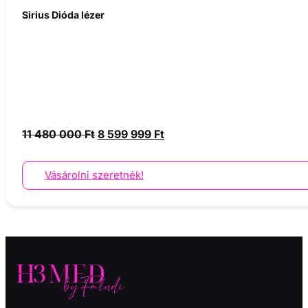
Sirius Dióda lézer
Original
Current
11 480 000
Ft
8 599 999
Ft
price
price
was:
is:
Vásárolni szeretnék!
11
8
480
599
000 Ft.
999 Ft.