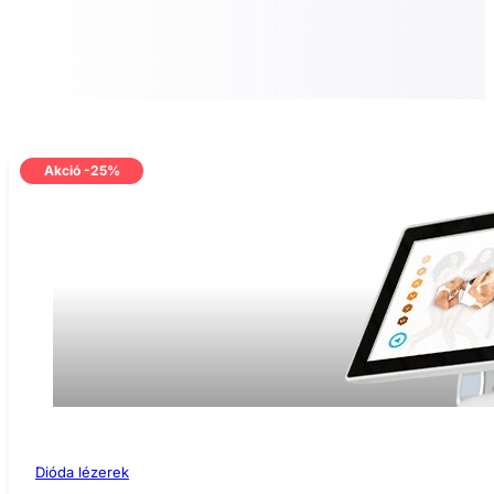
Akció -25%
Dióda lézerek