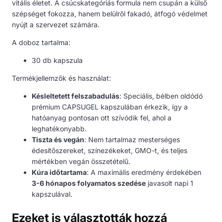
vitális életet. A csúcskategóriás formula nem csupán a külső
szépséget fokozza, hanem belülről fakadó, átfogó védelmet
nyújt a szervezet számára.
A doboz tartalma:
30 db kapszula
Termékjellemzők és használat:
Késleltetett felszabadulás
: Speciális, bélben oldódó
prémium CAPSUGEL kapszulában érkezik, így a
hatóanyag pontosan ott szívódik fel, ahol a
leghatékonyabb.
Tiszta és vegán
: Nem tartalmaz mesterséges
édesítőszereket, színezékeket, GMO-t, és teljes
mértékben vegán összetételű.
Kúra időtartama
: A maximális eredmény érdekében
3-6 hónapos folyamatos szedése
javasolt napi 1
kapszulával.
Ezeket is választották hozzá