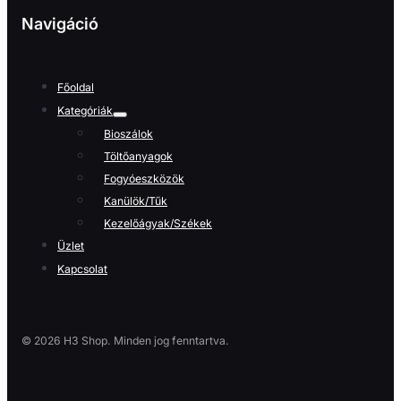
Navigáció
Főoldal
Kategóriák
Bioszálok
Töltőanyagok
Fogyóeszközök
Kanülök/Tűk
Kezelőágyak/Székek
Üzlet
Kapcsolat
© 2026 H3 Shop. Minden jog fenntartva.