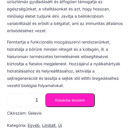
szisztémás gyulladásátt és átfogóan támogatja az
egészségünket, a vitalitásunkat és azt, hogy hosszan,
minőségi életet tudjunk élni. Javítja a bélmikrobiom
variabilitását és erősíti a bélgátat, ami az immunitás általános
erősödéséhez vezet.
Fenntartja a funkcionális mozgásszervi rendszerünket,
hidratálja a bőrünk minden rétegét és a kollagén, ill. a
hialuronsav természetes termelésének elősegítésével
biztosítja a fiatalos megjelenést. Hozzájárul a nyálkahártyák
hidratálásához és helyreállításához, aktiválja a
sejtregenerációt és lassítja a sejtek idő előtti öregedéséhez
vezető biológiai folyamatokat.
Kosárba teszem
GELAVIS
Dual
Cikkszám:
Gelavis
Hyaluronate
mennyiség
Kategória:
Egyéb
,
Limitált
,
Új