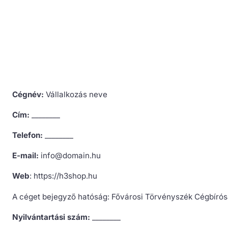
Cégnév:
Vállalkozás neve
Cím:
________
Telefon:
________
E-mail:
info@domain.hu
Web
: https://h3shop.hu
A céget bejegyző hatóság: Fővárosi Törvényszék Cégbíró
Nyilvántartási szám:
________