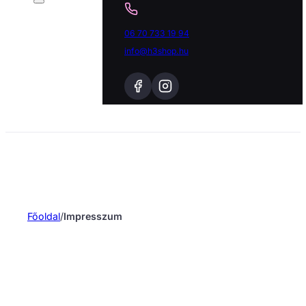
06 70 733 19 94
info@h3shop.hu
Főoldal
/
Impresszum