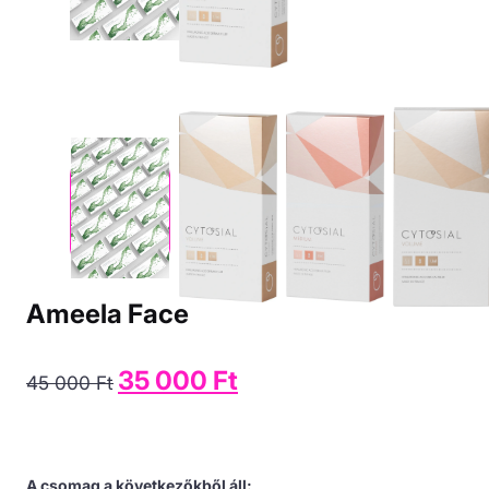
Ameela Face
Original
35 000
Ft
Current
45 000
Ft
price
price
was:
is:
45
35
000 Ft.
000 Ft.
A csomag a következőkből áll: