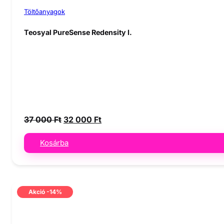
Töltőanyagok
Teosyal PureSense Redensity I.
Original
Current
37 000
Ft
32 000
Ft
price
price
was:
is:
Kosárba
37
32
000 Ft.
000 Ft.
Akció -14%