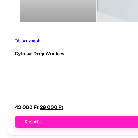
Töltőanyagok
Cytosial Deep Wrinkles
Original
Current
42 000
Ft
29 000
Ft
price
price
was:
is:
Kosárba
42
29
000 Ft.
000 Ft.