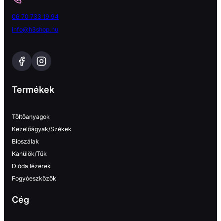
06 70 733 19 94
info@h3shop.hu
Termékek
Töltőanyagok
Kezelőágyak/Székek
Bioszálak
Kanülök/Tűk
Dióda lézerek
Fogyóeszközök
Cég