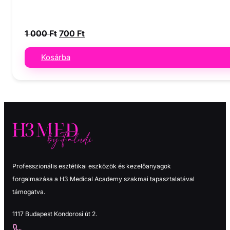
Original
Current
1 000
Ft
700
Ft
price
price
was:
is:
Kosárba
1
700 Ft.
000 Ft.
Professzionális esztétikai eszközök és kezelőanyagok
forgalmazása a H3 Medical Academy szakmai tapasztalatával
támogatva.
1117 Budapest Kondorosi út 2.