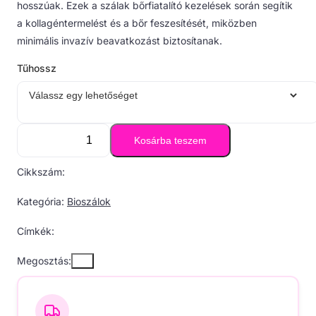
hosszúak. Ezek a szálak bőrfiatalító kezelések során segítik
a kollagéntermelést és a bőr feszesítését, miközben
minimális invazív beavatkozást biztosítanak.
Tűhossz
Kosárba teszem
V-
Lift
Cikkszám:
Mono
mennyiség
Kategória:
Bioszálok
Címkék:
Megosztás: