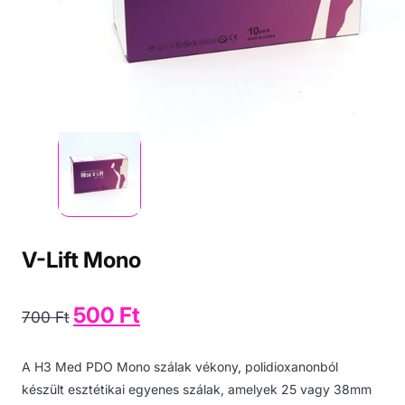
V-Lift Mono
Original
500
Ft
Current
700
Ft
price
price
was:
is:
700 Ft.
500 Ft.
A H3 Med PDO Mono szálak vékony, polidioxanonból
készült esztétikai egyenes szálak, amelyek 25 vagy 38mm